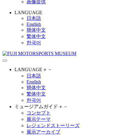
画像提供
LANGUAGE
日本語
English
簡体中文
繁体中文
한국어
LANGUAGE
＋
－
日本語
English
簡体中文
繁体中文
한국어
ミュージアムガイド
＋
－
コンセプト
展示テーマ
レジェンドストーリーズ
展示アーカイブ