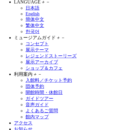
LANGUAGE
＋
－
日本語
English
簡体中文
繁体中文
한국어
ミュージアムガイド
＋
－
コンセプト
展示テーマ
レジェンドストーリーズ
展示アーカイブ
ショップ＆カフェ
利用案内
＋
－
入館料／チケット予約
団体予約
開館時間・休館日
ガイドツアー
音声ガイド
よくあるご質問
館内マップ
アクセス
お知らせ