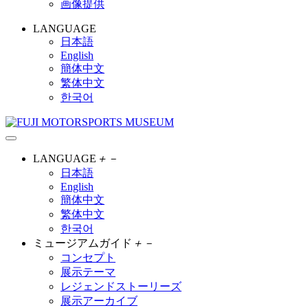
画像提供
LANGUAGE
日本語
English
簡体中文
繁体中文
한국어
LANGUAGE
＋
－
日本語
English
簡体中文
繁体中文
한국어
ミュージアムガイド
＋
－
コンセプト
展示テーマ
レジェンドストーリーズ
展示アーカイブ