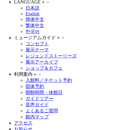
LANGUAGE
＋
－
日本語
English
簡体中文
繁体中文
한국어
ミュージアムガイド
＋
－
コンセプト
展示テーマ
レジェンドストーリーズ
展示アーカイブ
ショップ＆カフェ
利用案内
＋
－
入館料／チケット予約
団体予約
開館時間・休館日
ガイドツアー
音声ガイド
よくあるご質問
館内マップ
アクセス
お知らせ