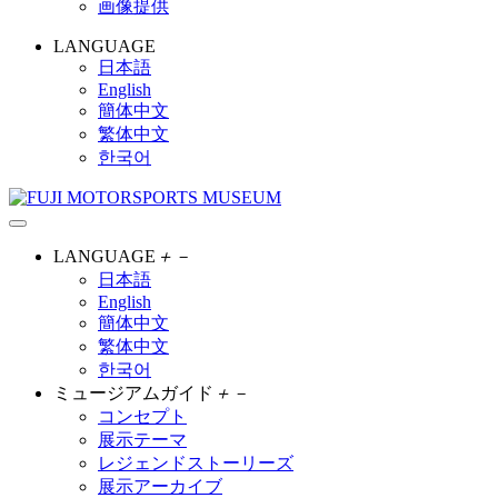
画像提供
LANGUAGE
日本語
English
簡体中文
繁体中文
한국어
LANGUAGE
＋
－
日本語
English
簡体中文
繁体中文
한국어
ミュージアムガイド
＋
－
コンセプト
展示テーマ
レジェンドストーリーズ
展示アーカイブ