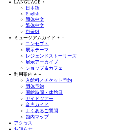
LANGUAGE
＋
－
日本語
English
簡体中文
繁体中文
한국어
ミュージアムガイド
＋
－
コンセプト
展示テーマ
レジェンドストーリーズ
展示アーカイブ
ショップ＆カフェ
利用案内
＋
－
入館料／チケット予約
団体予約
開館時間・休館日
ガイドツアー
音声ガイド
よくあるご質問
館内マップ
アクセス
お知らせ