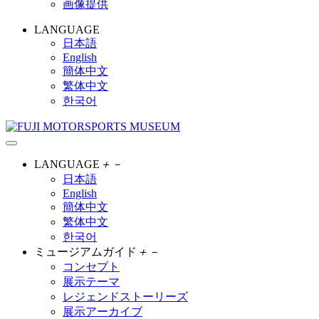
画像提供
LANGUAGE
日本語
English
簡体中文
繁体中文
한국어
LANGUAGE
＋
－
日本語
English
簡体中文
繁体中文
한국어
ミュージアムガイド
＋
－
コンセプト
展示テーマ
レジェンドストーリーズ
展示アーカイブ