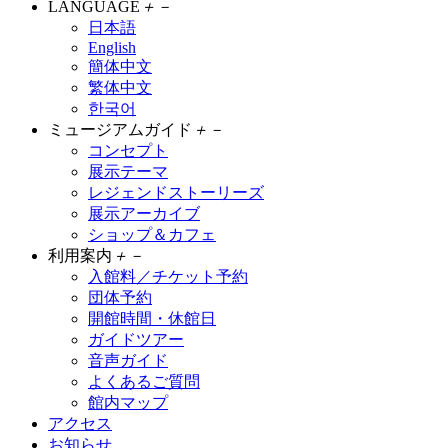
LANGUAGE
＋
－
日本語
English
簡体中文
繁体中文
한국어
ミュージアムガイド
＋
－
コンセプト
展示テーマ
レジェンドストーリーズ
展示アーカイブ
ショップ＆カフェ
利用案内
＋
－
入館料／チケット予約
団体予約
開館時間・休館日
ガイドツアー
音声ガイド
よくあるご質問
館内マップ
アクセス
お知らせ