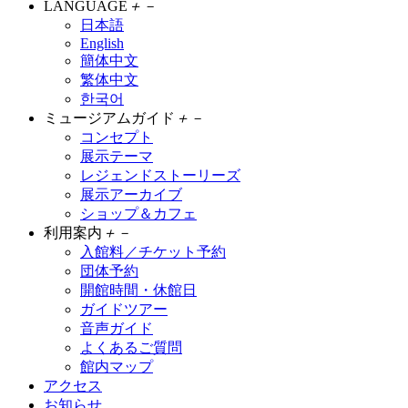
LANGUAGE
＋
－
日本語
English
簡体中文
繁体中文
한국어
ミュージアムガイド
＋
－
コンセプト
展示テーマ
レジェンドストーリーズ
展示アーカイブ
ショップ＆カフェ
利用案内
＋
－
入館料／チケット予約
団体予約
開館時間・休館日
ガイドツアー
音声ガイド
よくあるご質問
館内マップ
アクセス
お知らせ