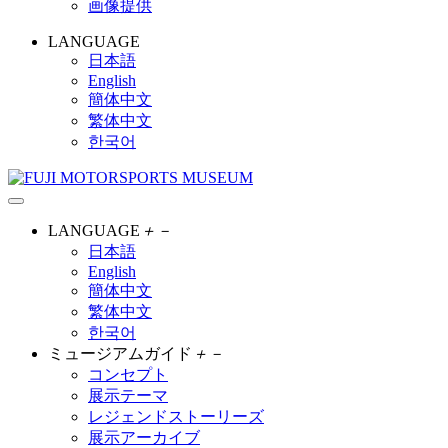
画像提供
LANGUAGE
日本語
English
簡体中文
繁体中文
한국어
LANGUAGE
＋
－
日本語
English
簡体中文
繁体中文
한국어
ミュージアムガイド
＋
－
コンセプト
展示テーマ
レジェンドストーリーズ
展示アーカイブ