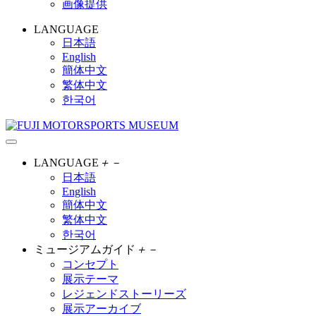
画像提供
LANGUAGE
日本語
English
簡体中文
繁体中文
한국어
LANGUAGE
＋
－
日本語
English
簡体中文
繁体中文
한국어
ミュージアムガイド
＋
－
コンセプト
展示テーマ
レジェンドストーリーズ
展示アーカイブ