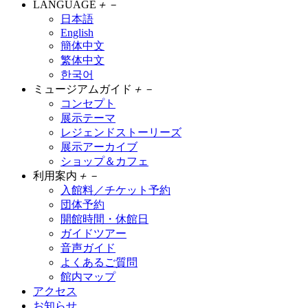
LANGUAGE
＋
－
日本語
English
簡体中文
繁体中文
한국어
ミュージアムガイド
＋
－
コンセプト
展示テーマ
レジェンドストーリーズ
展示アーカイブ
ショップ＆カフェ
利用案内
＋
－
入館料／チケット予約
団体予約
開館時間・休館日
ガイドツアー
音声ガイド
よくあるご質問
館内マップ
アクセス
お知らせ