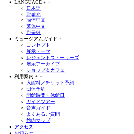
LANGUAGE
＋
－
日本語
English
簡体中文
繁体中文
한국어
ミュージアムガイド
＋
－
コンセプト
展示テーマ
レジェンドストーリーズ
展示アーカイブ
ショップ＆カフェ
利用案内
＋
－
入館料／チケット予約
団体予約
開館時間・休館日
ガイドツアー
音声ガイド
よくあるご質問
館内マップ
アクセス
お知らせ