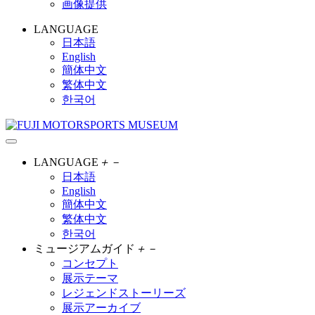
画像提供
LANGUAGE
日本語
English
簡体中文
繁体中文
한국어
LANGUAGE
＋
－
日本語
English
簡体中文
繁体中文
한국어
ミュージアムガイド
＋
－
コンセプト
展示テーマ
レジェンドストーリーズ
展示アーカイブ